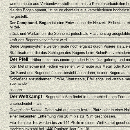
werden heute aus Verbundwerkstoffen bis hin zu Kohlefaserbauteilen her
die den Bogen spannt, ist heute ebenfalls aus verschiedenen hochelast
hergestellt.
Der Compound- Bogen
ist eine Entwicklung der Neuzeit. Er besteht e
Mittel-
stück und Wurfarmen, die Sehne ist jedoch als Flaschenzug ausgebilde
kraft des Bogens vervielfacht wird.
Beide Bogensysteme werden heute noch ergänzt durch Visiere als Ziele
Stabilisatoren, die das Schlagen des Bogens beim Schießen verhindern
Der Pfeil
- früher meist aus einem geraden Holzstück gefertigt und mi
oder Metall sowie mit Federn versehen, wird heute aus Metall oder Kohle
Die Kunst des Bogenschützens besteht auch darin, seinen Bogen auf s
Schießens abzustimmen. Größe, Wurfstärke, Pfeillänge und -stärke mü
zueinander
passen.
Der Wettkampf
- Bogenschießen findet in unterschiedlichen Formen
unterscheidet man:
Olympische Klasse:
Dabei wird auf einem festen Platz oder in einer Hal
einer bekannten Entfernung von 18 m bis zu 75 m geschossen.
Fita-Turniere: Es werden bis zu 144 Pfeile in einem Wettkampf gescho
Höchstpunktzahl bei 1440 Punkten liegt ( je 10).