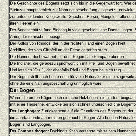
Die Geschichte des Bogens setzt sich bis in die Gegenwart fort. War de
Steinzeit hauptsächlich zur Nahrungsbeschaffung eingesetzt, entwickelt
zur entscheidenden Kriegswaffe. Griechen, Perser, Mongolen, alle set
ihren Heeren ein.
Der Bogenschütze fand Eingang in viele geschichtliche Darstellungen. 
Amor, der römische Liebesgott
Der Kollos von Rhodos, der in der rechten Hand einen Bogen hielt
Archilles, der vom Giftpfeil an der Ferse getroffen starb
Die Hunnen, die bewaffnet mit dem Bogen halb Europa eroberten
Die Indianer, die geradezu sprichwörtlich mit Pfeil und Bogen bewaffnet
Und letztlich “Ötzi” , der ebenfalls Pfeil und Bogen bei sich trug.
Der Bogen stellt auch heute noch für viele Naturvölker die einzige wirk
ohne die eine Nahrungsbeschaffung unmöglich wäre.
Der Bogen
Waren die ersten Bögen noch einfache Holzbögen, ein glattes, biegsa
mit einer Tiersehne, entwickelten sich schnell unterschiedliche Bogenf
Der Langbogen:
Zurückgehend auf die Grundform des Bogens ist der 
die Jahrtausende am meisten gebrauchte Bogen. Alle bei den Naturvölk
Bogen sind Langbögen.
Der Compositbogen:
Dschingis Khan versetzte mit seinem Hunnenheer