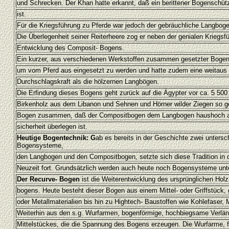
und Schrecken. Der Khan hatte erkannt, daß ein berittener Bogenschü
ist.
Für die Kriegsführung zu Pferde war jedoch der gebräuchliche Langbog
Die Überlegenheit seiner Reiterheere zog er neben der genialen Kriegsf
Entwicklung des Composit- Bogens.
Ein kurzer, aus verschiedenen Werkstoffen zusammen gesetzter Bogen
um vom Pferd aus eingesetzt zu werden und hatte zudem eine weitaus
Durchschlagskraft als die hölzernen Langbögen.
Die Erfindung dieses Bogens geht zurück auf die Ägypter vor ca. 5 500
Birkenholz aus dem Libanon und Sehnen und Hörner wilder Ziegen so g
Bogen zusammen, daß der Compositbogen dem Langbogen haushoch an 
sicherheit überlegen ist.
Heutige Bogentechnik: G
ab es bereits in der Geschichte zwei untersc
Bogensysteme,
den Langbogen und den Compositbogen, setzte sich diese Tradition in d
Neuzeit fort. Grundsätzlich werden auch heute noch Bogensysteme unt
Der Recurve- Bogen
ist die Weiterentwicklung des ursprünglichen Holz
bogens. Heute besteht dieser Bogen aus einem Mittel- oder Griffstück, 
oder Metallmaterialien bis hin zu Hightech- Baustoffen wie Kohlefaser,
Weiterhin aus den s.g. Wurfarmen, bogenförmige, hochbiegsame Verlä
Mittelstückes, die die Spannung des Bogens erzeugen. Die Wurfarme, 