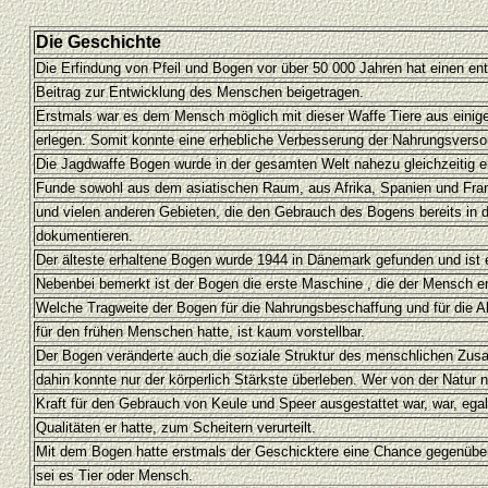
Die Geschichte
Die Erfindung von Pfeil und Bogen vor über 50 000 Jahren hat einen e
Beitrag zur Entwicklung des Menschen beigetragen.
Erstmals war es dem Mensch möglich mit dieser Waffe Tiere aus einige
erlegen. Somit konnte eine erhebliche Verbesserung der Nahrungsversor
Die Jagdwaffe Bogen wurde in der gesamten Welt nahezu gleichzeitig e
Funde sowohl aus dem asiatischen Raum, aus Afrika, Spanien und Fra
und vielen anderen Gebieten, die den Gebrauch des Bogens bereits in d
dokumentieren.
Der älteste erhaltene Bogen wurde 1944 in Dänemark gefunden und ist e
Nebenbei bemerkt ist der Bogen die erste Maschine , die der Mensch er
Welche Tragweite der Bogen für die Nahrungsbeschaffung und für die 
für den frühen Menschen hatte, ist kaum vorstellbar.
Der Bogen veränderte auch die soziale Struktur des menschlichen Zu
dahin konnte nur der körperlich Stärkste überleben. Wer von der Natur n
Kraft für den Gebrauch von Keule und Speer ausgestattet war, war, ega
Qualitäten er hatte, zum Scheitern verurteilt.
Mit dem Bogen hatte erstmals der Geschicktere eine Chance gegenüber
sei es Tier oder Mensch.