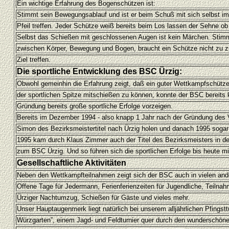
Ein wichtige Erfahrung des Bogenschützen ist:
Stimmt sein Bewegungsablauf und ist er beim Schuß mit sich selbst im 
Pfeil treffen. Jeder Schütze weiß bereits beim Los lassen der Sehne ob de
Selbst das Schießen mit geschlossenen Augen ist kein Märchen. Stimm
zwischen Körper, Bewegung und Bogen, braucht ein Schütze nicht zu zi
Ziel treffen.
Die sportliche Entwicklung des BSC Ürzig:
Obwohl gemeinhin die Erfahrung zeigt, daß ein guter Wettkampfschütz
der sportlichen Spitze mitschießen zu können, konnte der BSC bereits 
Gründung bereits große sportliche Erfolge vorzeigen.
Bereits im Dezember 1994 - also knapp 1 Jahr nach der Gründung des V
Simon des Bezirksmeistertitel nach Ürzig holen und danach 1995 sogar 
1995 kam durch Klaus Zimmer auch der Titel des Bezirksmeisters in 
zum BSC Ürzig. Und so führen sich die sportlichen Erfolge bis heute mit
Gesellschaftliche Aktivitäten
Neben den Wettkampfteilnahmen zeigt sich der BSC auch in vielen and
Offene Tage für Jedermann, Ferienferienzeiten für Jugendliche, Teiln
Ürziger Nachtumzug, Schießen für Gäste und vieles mehr.
Unser Hauptaugenmerk liegt natürlich bei unserem alljährlichen Pfingst
Würzgarten”, einem Jagd- und Feldturnier quer durch den wunderschöne