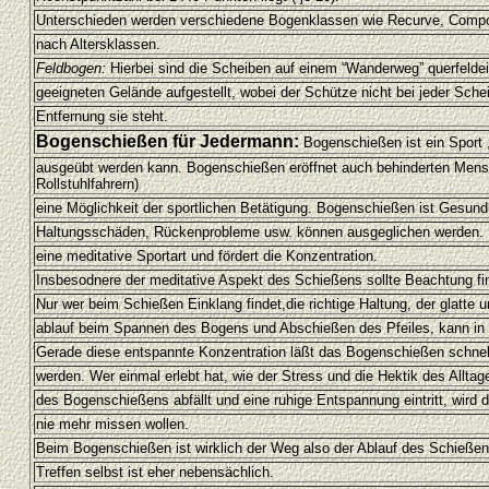
Unterschieden werden verschiedene Bogenklassen wie Recurve, Compo
nach Altersklassen.
Feldbogen:
Hierbei sind die Scheiben auf einem “Wanderweg” querfelde
geeigneten Gelände aufgestellt, wobei der Schütze nicht bei jeder Sche
Entfernung sie steht.
Bogenschießen für Jedermann:
Bogenschießen ist ein Sport ,
ausgeübt werden kann. Bogenschießen eröffnet auch behinderten Mens
Rollstuhlfahrern)
eine Möglichkeit der sportlichen Betätigung. Bogenschießen ist Gesundh
Haltungsschäden, Rückenprobleme usw. können ausgeglichen werden. 
eine meditative Sportart und fördert die Konzentration.
Insbesodnere der meditative Aspekt des Schießens sollte Beachtung fi
Nur wer beim Schießen Einklang findet,die richtige Haltung, der glatte
ablauf beim Spannen des Bogens und Abschießen des Pfeiles, kann in 
Gerade diese entspannte Konzentration läßt das Bogenschießen schnell
werden. Wer einmal erlebt hat, wie der Stress und die Hektik des Alltag
des Bogenschießens abfällt und eine ruhige Entspannung eintritt, wird
nie mehr missen wollen.
Beim Bogenschießen ist wirklich der Weg also der Ablauf des Schieße
Treffen selbst ist eher nebensächlich.